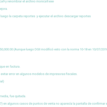
nica9 y renombrar el archivo monica9.exe
ejora.
 luego la carpeta reportes y ejecutar el archivo descargar reportes
< 50,000.00 (Aunque luego DGII modificó esto con la
norma 10-18
en 10/07/201
que en factura.
 evitar error en algunos modelos de impresoras fiscales.
al)
rmedia, fue quitada.
 7) en algunos casos de puntos de venta no aparecía la pantalla de confirmar 