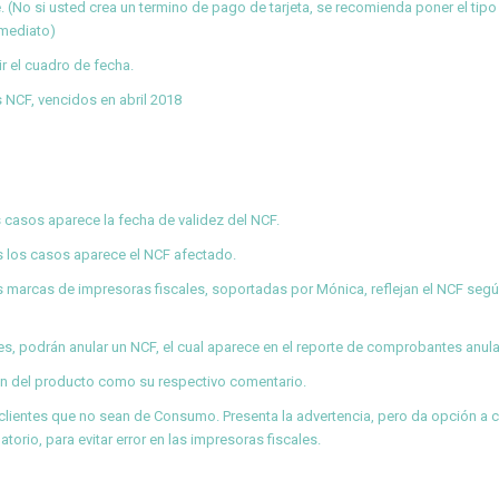
. (No si usted crea un termino de pago de tarjeta, se recomienda poner el tipo 
nmediato)
ir el cuadro de fecha.
s NCF, vencidos en abril 2018
 casos aparece la fecha de validez del NCF.
s los casos aparece el NCF afectado.
s marcas de impresoras fiscales, soportadas por Mónica, reflejan el NCF segú
es, podrán anular un NCF, el cual aparece en el reporte de comprobantes anul
pción del producto como su respectivo comentario.
clientes que no sean de Consumo. Presenta la advertencia, pero da opción a c
orio, para evitar error en las impresoras fiscales.