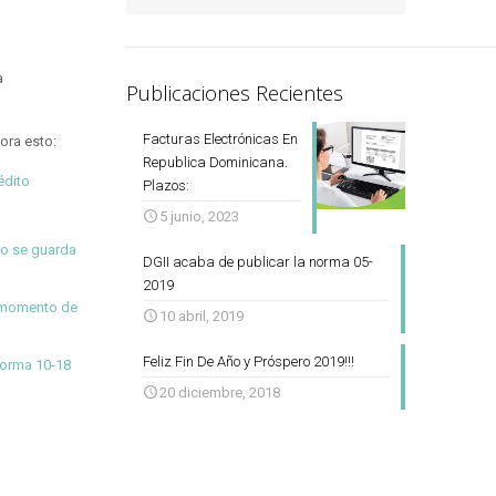
a
Publicaciones Recientes
Facturas Electrónicas En
ora esto:
Republica Dominicana.
édito
Plazos:
5 junio, 2023
do se guarda
DGII acaba de publicar la norma 05-
2019
l momento de
10 abril, 2019
Feliz Fin De Año y Próspero 2019!!!
orma 10-18
20 diciembre, 2018