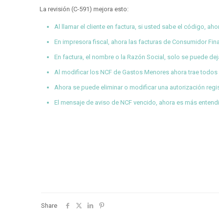
La revisión (C-591) mejora esto:
Al llamar el cliente en factura, si usted sabe el código, a
En impresora fiscal, ahora las facturas de Consumidor F
En factura, el nombre o la Razón Social, solo se puede dej
Al modificar los NCF de Gastos Menores ahora trae todos
Ahora se puede eliminar o modificar una autorización reg
El mensaje de aviso de NCF vencido, ahora es más entendi
Share