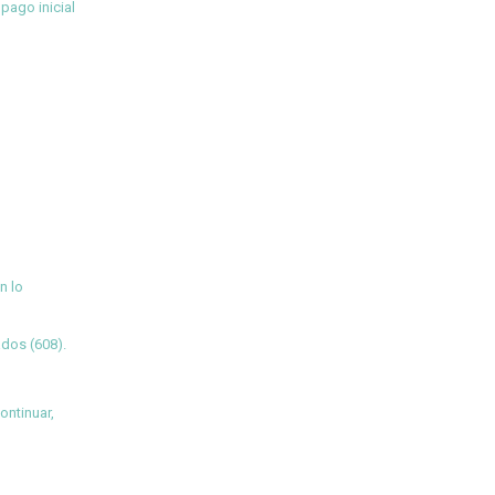
pago inicial
n lo
ados (608).
ontinuar,