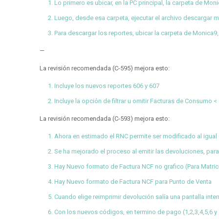
Lo primero es ubicar, en la PC principal, la carpeta de Mo
Luego, desde esa carpeta, ejecutar el archivo descargar m
Para descargar los reportes, ubicar la carpeta de Monica9,
—
La revisión recomendada (C-595) mejora esto:
Incluye los nuevos reportes 606 y 607
Incluye la opción de filtrar u omitir Facturas de Consumo 
La revisión recomendada (C-593) mejora esto:
Ahora en estimado el RNC permite ser modificado al igual 
Se ha mejorado el proceso al emitir las devoluciones, para
Hay Nuevo formato de Factura NCF no grafico (Para Matrici
Hay Nuevo formato de Factura NCF para Punto de Venta
Cuando elige reimprimir devolución salía una pantalla inte
Con los nuevos códigos, en termino de pago (1,2,3,4,5,6 y