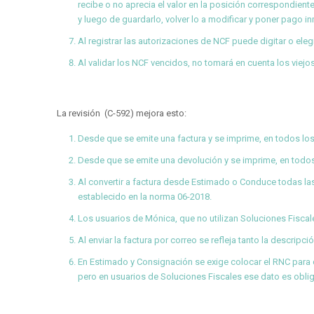
recibe o no aprecia el valor en la posición correspondiente
y luego de guardarlo, volver lo a modificar y poner pago i
Al registrar las autorizaciones de NCF puede digitar o eleg
Al validar los NCF vencidos, no tomará en cuenta los viejo
La revisión (C-592) mejora esto:
Desde que se emite una factura y se imprime, en todos los
Desde que se emite una devolución y se imprime, en todo
Al convertir a factura desde Estimado o Conduce todas la
establecido en la norma 06-2018.
Los usuarios de Mónica, que no utilizan Soluciones Fiscal
Al enviar la factura por correo se refleja tanto la descri
En Estimado y Consignación se exige colocar el RNC para 
pero en usuarios de Soluciones Fiscales ese dato es obligat