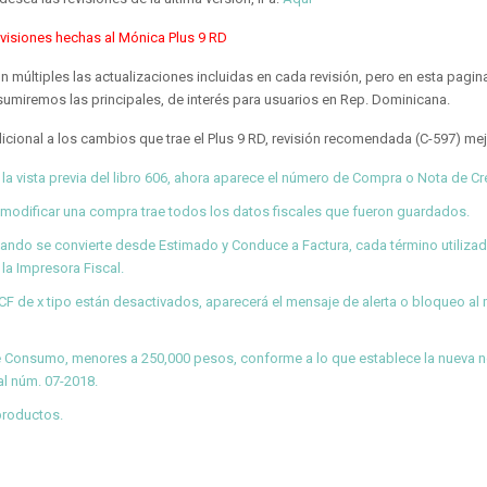
visiones hechas al Mónica Plus
9
RD
n múltiples las actualizaciones incluidas en cada revisión, pero en esta pagin
sumiremos las principales, de interés para usuarios en Rep. Dominicana.
icional a los cambios que trae el Plus 9 RD, revisión recomendada (C-597) mej
 la vista previa del libro 606, ahora aparece el número de Compra o Nota de Cr
 modificar una compra trae todos los datos fiscales que fueron guardados.
ando se convierte desde Estimado y Conduce a Factura, cada término utiliza
 la Impresora Fiscal.
 de x tipo están desactivados, aparecerá el mensaje de alerta o bloqueo a
 de Consumo, menores a 250,000 pesos, conforme a lo que establece la nueva
n
al núm. 07-2018.
productos.