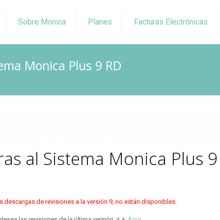
Sobre Monica
Planes
Facturas Electrónicas
stema Monica Plus 9 RD
ras al Sistema Monica Plus 
s descargas de revisiones a la versión 9, no están disponibles.
 desea las revisiones de la última versión, ir a:
Aqui